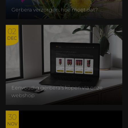
Gerbera verzorgen, hoe moet dat?
02
DEC
Eenvoudig gerbera’s kopen via onze
webshop
30
NOV