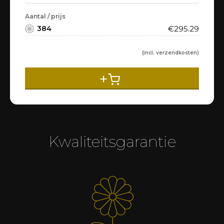
Aantal / prijs
384
€
295.29
(incl. verzendkosten)
+
Kwaliteitsgarantie