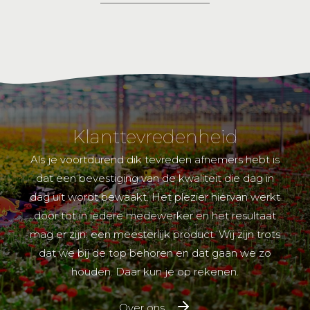
Carambole
Red
12 cm
Share
Klanttevredenheid
Als je voortdurend dik tevreden afnemers hebt is
dat een bevestiging van de kwaliteit die dag in
dag uit wordt bewaakt. Het plezier hiervan werkt
door tot in iedere medewerker en het resultaat
mag er zijn: een meesterlijk product. Wij zijn trots
dat we bij de top behoren en dat gaan we zo
houden. Daar kun je op rekenen.
Over ons