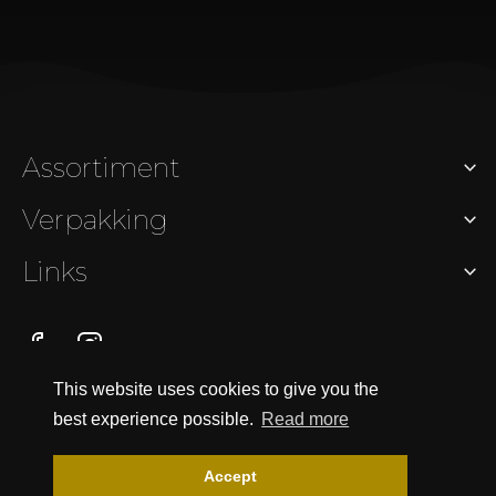
Assortiment
Verpakking
Links
Facebook
Instagram
WhatsApp
This website uses cookies to give you the
© 2026 FLOREIN GERBERA'S
best experience possible.
Read more
DISCLAIMER
LINKS
SITEMAP
Accept
PRIVACY- EN COOKIEBELEID
BOS GERBERA’S