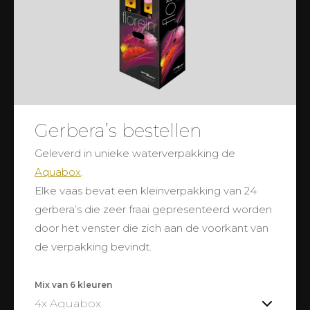
Gerbera’s bestellen
Geleverd in unieke waterverpakking de
Aquabox
.
Elke vaas bevat een kleinverpakking van 24
gerbera’s die zeer fraai gepresenteerd worden
door het venster die zich aan de voorkant van
de verpakking bevindt.
Mix van 6 kleuren