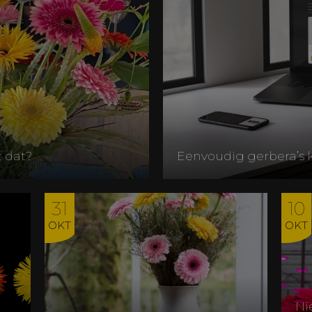
 dat?
Eenvoudig gerbera’s 
31
10
OKT
OKT
Ni