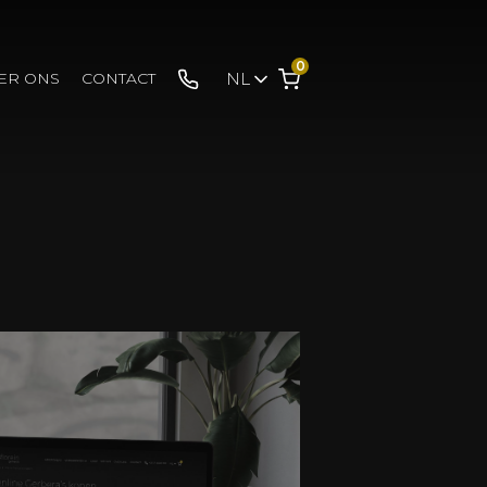
0
ER ONS
CONTACT
NL