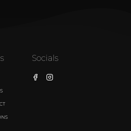
s
Socials
Facebook
Instagram
WhatsApp
S
CT
ONS