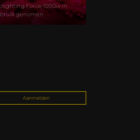
plighting Force 1000w in
bruik genomen