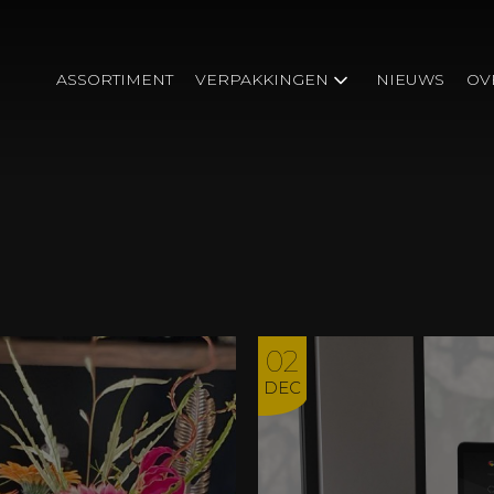
Carambole
ASSORTIMENT
VERPAKKINGEN
NIEUWS
OV
Red
12 cm
Share
02
DEC